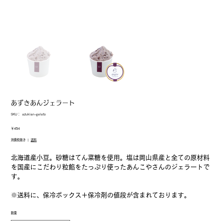
あずきあんジェラート
SKU：
SKU：
azukian-gelato
azukian-
gelato
価
￥454
格
消費税抜き
|
送料
北海道産小豆。砂糖はてん菜糖を使用。塩は岡山県産と全ての原材料
を国産にこだわり粒餡をたっぷり使ったあんこやさんのジェラートで
す。
※送料に、保冷ボックス＋保冷剤の値段が含まれております。
数量