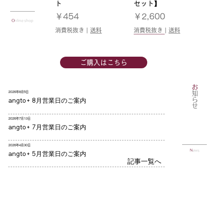
ト
セット】
価格
価格
￥454
￥2,600
O
nline shop
消費税抜き
|
送料
消費税抜き
|
送料
季節限定
ご購入はこちら
お
2026年8月5日
知らせ
angto+ 8月営業日のご案内
ミルクチョコあんジェ
ラムレーズンあんジェ
広島県産レモンあんジ
抹茶あんジェラート
あずきあんジェラート
ミックスベリーあんジ
チョコレートあんジェ
こしあんジェラート
ラムネあんジェラート
2026年7月13日
angto+ 7月営業日のご案内
ラート
ラート
ェラート
ェラート
ラート
価格
価格
価格
価格
￥454
￥454
￥454
￥454
価格
価格
価格
価格
価格
￥454
￥454
￥454
￥454
￥454
消費税抜き
消費税抜き
|
|
送料
送料
消費税抜き
消費税抜き
|
|
送料
送料
2026年4月30日
N
ews
angto+ 5月営業日のご案内
消費税抜き
消費税抜き
消費税抜き
|
|
|
送料
送料
送料
消費税抜き
消費税抜き
|
|
送料
送料
記事一覧へ