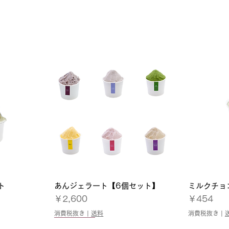
ト
あんジェラート【6個セット】
ミルクチョ
ュー
クイックビュー
価格
価格
￥2,600
￥454
消費税抜き
|
送料
消費税抜き
|
季節限定