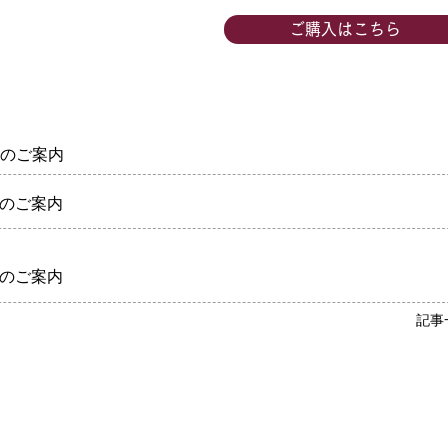
ご購入はこちら
業日のご案内
業日のご案内
ラート
チョコレートあんジェラート
ラムネあんジェラート
広島県産レ
あずきあん
ュー
ュー
クイックビュー
クイックビュー
価格
価格
価格
価格
￥454
￥454
￥454
￥454
業日のご案内
消費税抜き
消費税抜き
|
|
送料
送料
消費税抜き
消費税抜き
|
|
記事