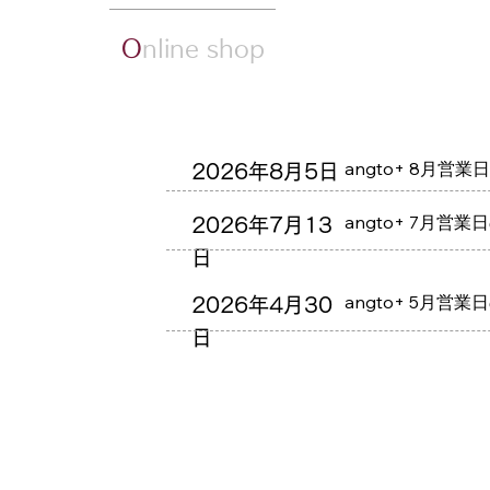
O
nline shop
angto+ 8月営
2026年8月5日
angto+ 7月営
2026年7月13
日
ラムレーズンあんジェ
抹茶あんジェラート
クイックビ
クイックビ
価格
価格
￥454
￥454
angto+ 5月営
2026年4月30
消費税抜き
消費税抜き
|
|
送料
送料
日