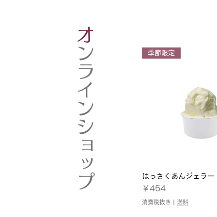
オ
ンラインショップ
季節限定
はっさくあんジェラー
クイックビ
価格
￥454
消費税抜き
|
送料