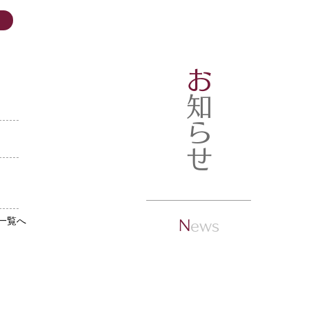
お
知らせ
モンあんジェラート
ジェラート
こしあんジェラート
クイックビュー
クイックビュー
クイックビュー
価格
￥454
送料
送料
消費税抜き
|
送料
一覧へ
N
ews