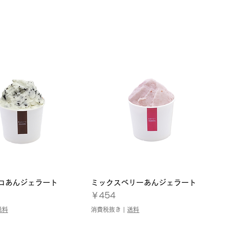
コあんジェラート
ミックスベリーあんジェラート
クイックビュー
クイックビュー
価格
￥454
送料
消費税抜き
|
送料